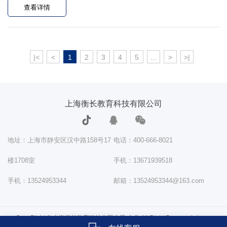
查看详情
|<
<
1
2
3
4
5
...
>
>|
上海衡长教育科技有限公司
地址：上海市静安区汉中路158号17
电话：400-666-8021
楼1708室
手机：13671939518
手机：13524953344
邮箱：13524953344@163.com
CopyRight © 上海衡长教育科技有限公司 企业 All Right Reserved. |