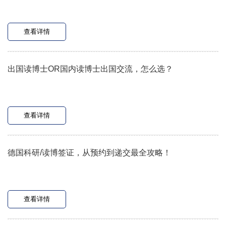
查看详情
出国读博士OR国内读博士出国交流，怎么选？
查看详情
德国科研/读博签证，从预约到递交最全攻略！
查看详情